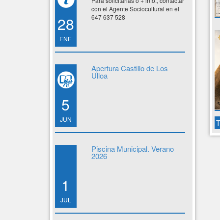
Para solicitarlas o + info., contactar
con el Agente Sociocultural en el
647 637 528
28
ENE
Apertura Castillo de Los
Ulloa
5
JUN
T
Piscina Municipal. Verano
2026
1
JUL