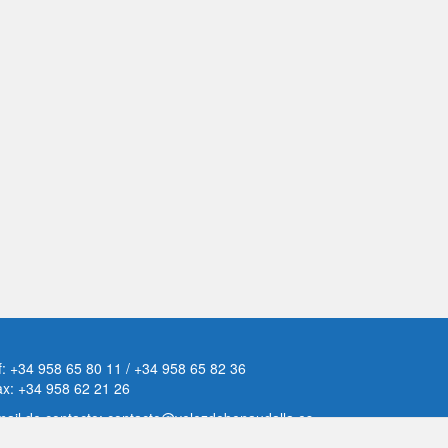
f: +34 958 65 80 11 / +34 958 65 82 36
ax: +34 958 62 21 26
ail de contacto: contacto@velezdebenaudalla.es