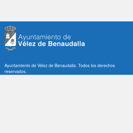
Ayuntamiento de Vélez de Benaudalla. Todos los derechos
reservados.
Plaza de la Constitución, 1, C.P: 18670
Vélez de Benaudalla, Granada (España)
Tlf: +34 958 65 80 11 / +34 958 65 82 36
Fax: +34 958 62 21 26
Email de contacto: contacto@velezdebenaudalla.es
Aviso legal
|
Política de Privacidad
|
Política de cookies