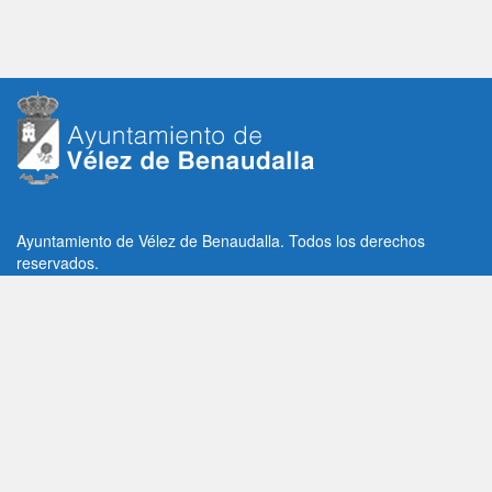
Ayuntamiento de Vélez de Benaudalla. Todos los derechos
reservados.
Plaza de la Constitución, 1, C.P: 18670
Vélez de Benaudalla, Granada (España)
Tlf: +34 958 65 80 11 / +34 958 65 82 36
Fax: +34 958 62 21 26
Email de contacto: contacto@velezdebenaudalla.es
Aviso legal
|
Política de Privacidad
|
Política de cookies