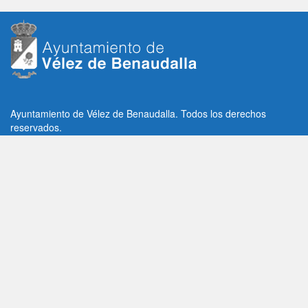
Ayuntamiento de Vélez de Benaudalla. Todos los derechos
reservados.
Plaza de la Constitución, 1, C.P: 18670
Vélez de Benaudalla, Granada (España)
Tlf: +34 958 65 80 11 / +34 958 65 82 36
Fax: +34 958 62 21 26
Email de contacto: contacto@velezdebenaudalla.es
Aviso legal
|
Política de Privacidad
|
Política de cookies
Utilizamos cookies de terceros, analíticas y funcionales.
Puedes aceptar todas las cookies pulsando el botón "Aceptar" o