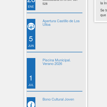
la I
528
ENE
Se t
que 
Apertura Castillo de Los
Ulloa
5
JUN
Piscina Municipal.
Verano 2026
1
JUL
Bono Cultural Joven