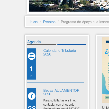
Inicio
Eventos
Programa de Apoyo a la Inserc
Agenda
Calendario Tributario
2026
1
ENE
Becas AULAMENTOR
2026
Para solicitarlas o + info.,
contactar con el Agente
28
El j
Sociocultural en el 647 637