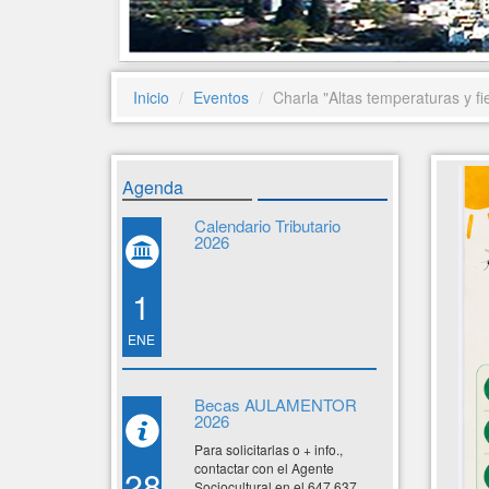
Inicio
Eventos
Charla "Altas temperaturas y fie
Agenda
Calendario Tributario
2026
1
ENE
Becas AULAMENTOR
2026
Para solicitarlas o + info.,
contactar con el Agente
28
Sociocultural en el 647 637