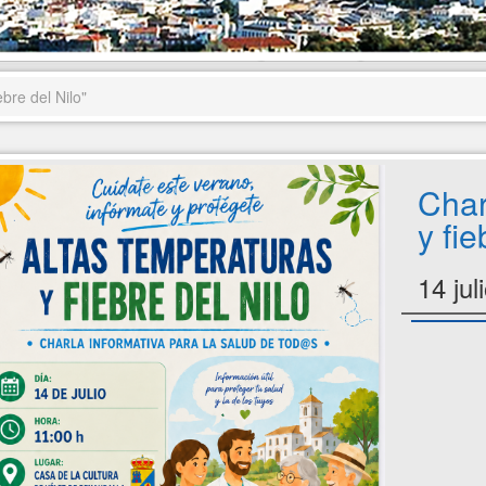
bre del Nilo"
Char
y fie
14 jul