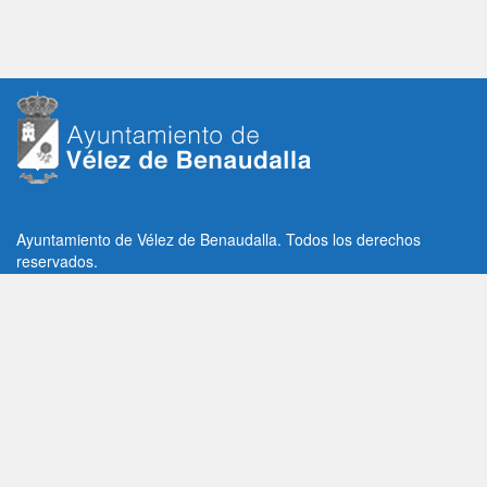
Ayuntamiento de Vélez de Benaudalla. Todos los derechos
reservados.
Plaza de la Constitución, 1, C.P: 18670
Vélez de Benaudalla, Granada (España)
Tlf: +34 958 65 80 11 / +34 958 65 82 36
Fax: +34 958 62 21 26
Email de contacto: contacto@velezdebenaudalla.es
Aviso legal
|
Política de Privacidad
|
Política de cookies