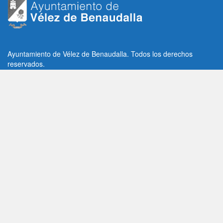
Ayuntamiento de Vélez de Benaudalla. Todos los derechos
reservados.
Plaza de la Constitución, 1, C.P: 18670
Vélez de Benaudalla, Granada (España)
Tlf: +34 958 65 80 11 / +34 958 65 82 36
Fax: +34 958 62 21 26
Email de contacto: contacto@velezdebenaudalla.es
Aviso legal
|
Política de Privacidad
|
Política de cookies
Utilizamos cookies de terceros, analíticas y funcionales.
Puedes aceptar todas las cookies pulsando el botón "Aceptar" o
saber más sobre ellas
AQUI
Aceptar