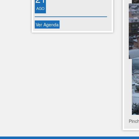
AGO
Ver Agenda
Pinch