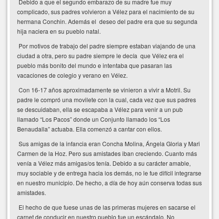
Debido a que el segundo embarazo de su madre fue muy
complicado, sus padres volvieron a Vélez para el nacimiento de su
hermana Conchin. Además el deseo del padre era que su segunda
hija naciera en su pueblo natal.
Por motivos de trabajo del padre siempre estaban viajando de una
ciudad a otra, pero su padre siempre le decía que Vélez era el
pueblo más bonito del mundo e intentaba que pasaran las
vacaciones de colegio y verano en Vélez.
Con 16-17 años aproximadamente se vinieron a vivir a Motril. Su
padre le compró una movilete con la cual, cada vez que sus padres
se descuidaban, ella se escapaba a Vélez para venir a un pub
llamado “Los Pacos” donde un Conjunto llamado los “Los
Benaudalla” actuaba. Ella comenzó a cantar con ellos.
Sus amigas de la infancia eran Concha Molina, Ángela Gloria y Mari
Carmen de la Hoz. Pero sus amistades iban creciendo. Cuanto más
venía a Vélez más amigas/os tenía. Debido a su carácter amable,
muy sociable y de entrega hacia los demás, no le fue difícil integrarse
en nuestro municipio. De hecho, a día de hoy aún conserva todas sus
amistades.
El hecho de que fuese unas de las primeras mujeres en sacarse el
carnet de conducir en nuestro pueblo fue un escándalo. No