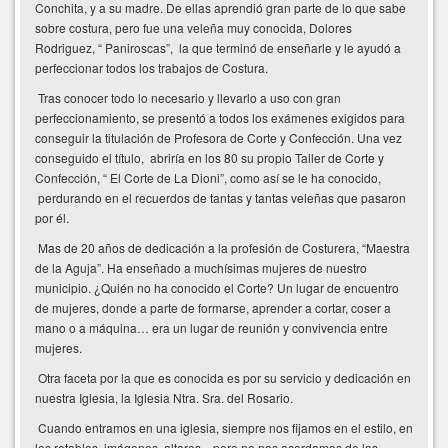
Conchita, y a su madre. De ellas aprendió gran parte de lo que sabe
sobre costura, pero fue una veleña muy conocida, Dolores
Rodriguez, “ Paniroscas”, la que terminó de enseñarle y le ayudó a
perfeccionar todos los trabajos de Costura.
Tras conocer todo lo necesario y llevarlo a uso con gran
perfeccionamiento, se presentó a todos los exámenes exigidos para
conseguir la titulación de Profesora de Corte y Confección. Una vez
conseguido el título, abriría en los 80 su propio Taller de Corte y
Confección, “ El Corte de La Dioni”, como así se le ha conocido,
perdurando en el recuerdos de tantas y tantas veleñas que pasaron
por él.
Mas de 20 años de dedicación a la profesión de Costurera, “Maestra
de la Aguja”. Ha enseñado a muchísimas mujeres de nuestro
municipio. ¿Quién no ha conocido el Corte? Un lugar de encuentro
de mujeres, donde a parte de formarse, aprender a cortar, coser a
mano o a máquina… era un lugar de reunión y convivencia entre
mujeres.
Otra faceta por la que es conocida es por su servicio y dedicación en
nuestra Iglesia, la Iglesia Ntra. Sra. del Rosario.
Cuando entramos en una iglesia, siempre nos fijamos en el estilo, en
los retablos, imágenes, altares…pero no nos acordamos de las