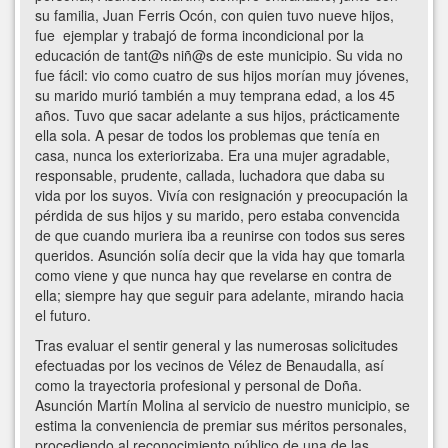
su familia, Juan Ferris Ocón, con quien tuvo nueve hijos,
fue ejemplar y trabajó de forma incondicional por la
educación de tant@s niñ@s de este municipio. Su vida no
fue fácil: vio como cuatro de sus hijos morían muy jóvenes,
su marido murió también a muy temprana edad, a los 45
años. Tuvo que sacar adelante a sus hijos, prácticamente
ella sola. A pesar de todos los problemas que tenía en
casa, nunca los exteriorizaba. Era una mujer agradable,
responsable, prudente, callada, luchadora que daba su
vida por los suyos. Vivía con resignación y preocupación la
pérdida de sus hijos y su marido, pero estaba convencida
de que cuando muriera iba a reunirse con todos sus seres
queridos. Asunción solía decir que la vida hay que tomarla
como viene y que nunca hay que revelarse en contra de
ella; siempre hay que seguir para adelante, mirando hacia
el futuro.
Tras evaluar el sentir general y las numerosas solicitudes
efectuadas por los vecinos de Vélez de Benaudalla, así
como la trayectoria profesional y personal de Doña.
Asunción Martín Molina al servicio de nuestro municipio, se
estima la conveniencia de premiar sus méritos personales,
procediendo al reconocimiento público de una de las