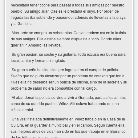
necesitaba tener coche para pasear a todas sus amigas por nuestro
pueblo. Su amigo Juan Caeles le prestaba el suyo. Por orden de
llegada las iba subiendo y paseando, además de llevarlas a la playa
y la Gambilla.
Más tarde se compró un seiscientos. Convirtiendose así en la taxista
de sus amigas. Ella estaba siempre dispuesta a todo. Donde ellas
querían ir, Amparo las llevaba.
Su gran pasión, su coche y su guitarra. Toda excusa era buena para
tocar, cantar y formar un tinglado.
Su gran sueño ha sido siempre ingresar en el cuerpo de policía.
Sueño que no pudo alcanzar por un problema de corazón que tenía.
Pues ella no deseaba ser un policía de oficina, sino de la secreta y su
problema de salud no era compatible con tal cargo.
Al abandonar la policía se vino a vivir a Granada, para así estar más
cerca de su querido pueblo, Vélez. Allí estuvo trabajando en una
clínica dental.
Una vez instalada definitivamente en Vélez trabajó en la Casa de la
Cultura, en la guardería municipal y en el campo. Según cuenta ella,
sus mejores años de vida han sido en los que trabajó en el Barranco
de las Viñas, en los tomates.