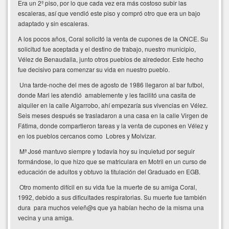
Era un 2º piso, por lo que cada vez era más costoso subir las
escaleras, así que vendió este piso y compró otro que era un bajo
adaptado y sin escaleras.
A los pocos años, Coral solicitó la venta de cupones de la ONCE. Su
solicitud fue aceptada y el destino de trabajo, nuestro municipio,
Vélez de Benaudalla, junto otros pueblos de alrededor. Este hecho
fue decisivo para comenzar su vida en nuestro pueblo.
Una tarde-noche del mes de agosto de 1986 llegaron al bar futbol,
donde Mari les atendió amablemente y les facilitó una casita de
alquiler en la calle Algarrobo, ahí empezaría sus vivencias en Vélez.
Seis meses después se trasladaron a una casa en la calle Virgen de
Fátima, donde compartieron tareas y la venta de cupones en Vélez y
en los pueblos cercanos como Lobres y Molvizar.
Mª José mantuvo siempre y todavía hoy su inquietud por seguir
formándose, lo que hizo que se matriculara en Motril en un curso de
educación de adultos y obtuvo la titulación del Graduado en EGB.
Otro momento difícil en su vida fue la muerte de su amiga Coral,
1992, debido a sus dificultades respiratorias. Su muerte fue también
dura para muchos veleñ@s que ya habían hecho de la misma una
vecina y una amiga.