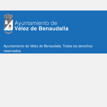
Ayuntamiento de Vélez de Benaudalla. Todos los derechos
reservados.
Plaza de la Constitución, 1, C.P: 18670
Vélez de Benaudalla, Granada (España)
Tlf: +34 958 65 80 11 / +34 958 65 82 36
Fax: +34 958 62 21 26
Email de contacto: contacto@velezdebenaudalla.es
Aviso legal
|
Política de Privacidad
|
Política de cookies
Utilizamos cookies de terceros, analíticas y funcionales.