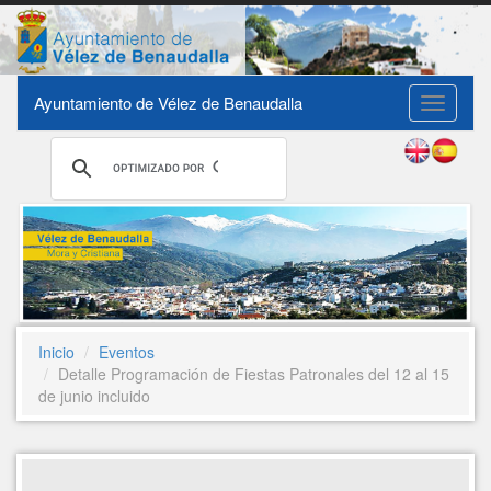
Ayuntamiento de Vélez de Benaudalla
Toggle
navigati
Inicio
Eventos
Detalle Programación de Fiestas Patronales del 12 al 15
de junio incluido