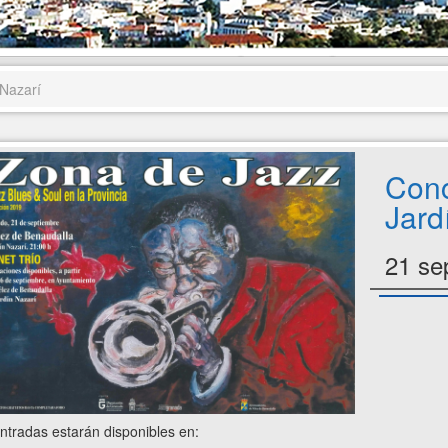
 Nazarí
Conc
Jard
21 se
ntradas estarán disponibles en: