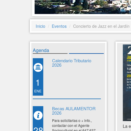
Inicio
Eventos
Concierto de Jazz en el Jardín
Agenda
Calendario Tributario
2026
1
ENE
Becas AULAMENTOR
2026
Para solicitarlas o + info.,
contactar con el Agente
La e
28
Sociocultural en el 647 637