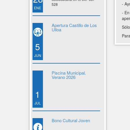
- Ay
528
ENE
- En
aper
Apertura Castillo de Los
Sólo
Ulloa
Para
5
JUN
Piscina Municipal.
Verano 2026
1
JUL
Bono Cultural Joven