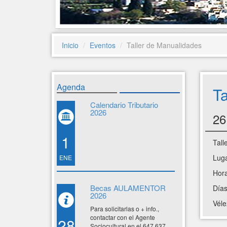
Inicio
Eventos
Taller de Manualidades
Agenda
Ta
Calendario Tributario
2026
26
1
Tall
Luga
ENE
Hora
Becas AULAMENTOR
Días
2026
Véle
Para solicitarlas o + info.,
contactar con el Agente
28
Sociocultural en el 647 637