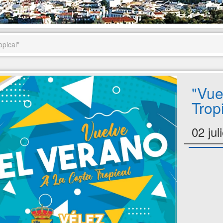
opical"
"Vue
Trop
02 ju