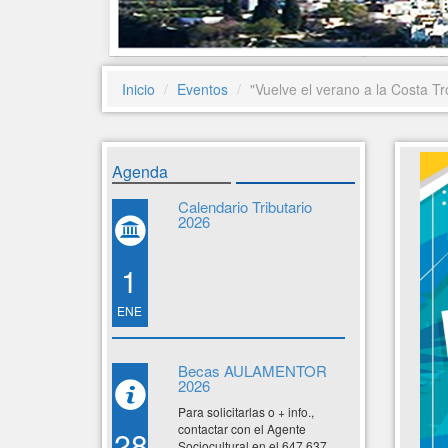
Inicio
Eventos
"Vuelve el verano a la Costa Tr
Agenda
Calendario Tributario
2026
1
ENE
Becas AULAMENTOR
2026
Para solicitarlas o + info.,
contactar con el Agente
28
Sociocultural en el 647 637