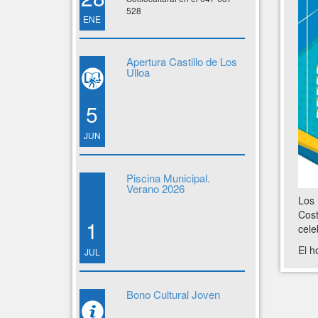
528
ENE
Apertura Castillo de Los
Ulloa
5
JUN
Piscina Municipal.
Verano 2026
Los 
Cost
1
cele
El h
JUL
Bono Cultural Joven