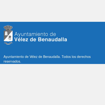
Ayuntamiento de Vélez de Benaudalla. Todos los derechos
reservados.
Plaza de la Constitución, 1, C.P: 18670
Vélez de Benaudalla, Granada (España)
Tlf: +34 958 65 80 11 / +34 958 65 82 36
Fax: +34 958 62 21 26
Email de contacto: contacto@velezdebenaudalla.es
Aviso legal
|
Política de Privacidad
|
Política de cookies