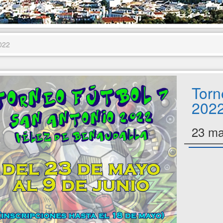
022
Torn
202
23 ma