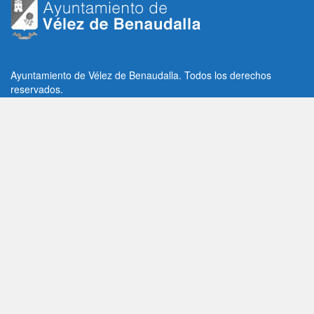
Ayuntamiento de Vélez de Benaudalla. Todos los derechos
reservados.
Plaza de la Constitución, 1, C.P: 18670
Vélez de Benaudalla, Granada (España)
Tlf: +34 958 65 80 11 / +34 958 65 82 36
Fax: +34 958 62 21 26
Email de contacto: contacto@velezdebenaudalla.es
Aviso legal
|
Política de Privacidad
|
Política de cookies
Utilizamos cookies de terceros, analíticas y funcionales.
Puedes aceptar todas las cookies pulsando el botón "Aceptar" o
saber más sobre ellas
AQUI
Aceptar