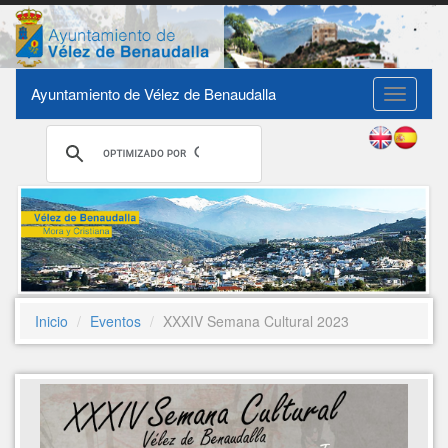
Ayuntamiento de Vélez de Benaudalla
Toggle
navigati
Inicio
Eventos
XXXIV Semana Cultural 2023