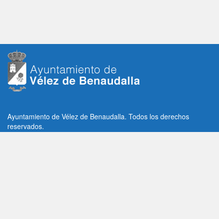
Ayuntamiento de Vélez de Benaudalla. Todos los derechos
reservados.
Plaza de la Constitución, 1, C.P: 18670
Vélez de Benaudalla, Granada (España)
Tlf: +34 958 65 80 11 / +34 958 65 82 36
Fax: +34 958 62 21 26
Email de contacto: contacto@velezdebenaudalla.es
Aviso legal
|
Política de Privacidad
|
Política de cookies