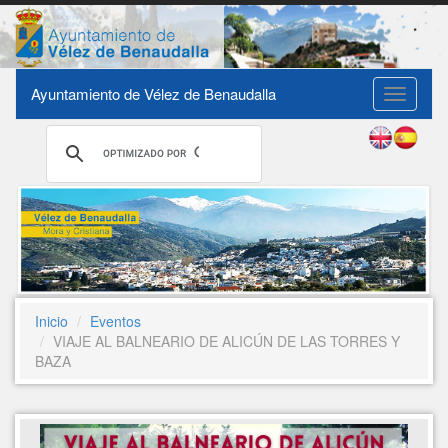
Ayuntamiento de Vélez de Benaudalla
Toggle
navigati
Inicio
Eventos
VIAJE AL BALNEARIO DE ALICÚN DE LAS TORRES Y
BAZA