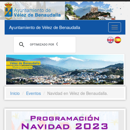
Ayuntamiento de Vélez de Benaudalla
Toggle
navigati
Inicio
Eventos
Navidad en Vélez de Benaudalla.