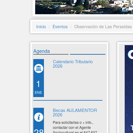
Inicio
Eventos
Observación de Las Perseidas
Agenda
Calendario Tributario
2026
1
ENE
Becas AULAMENTOR
2026
Para solicitarlas o + info.,
contactar con el Agente
28
Sociocultural en el 647 637