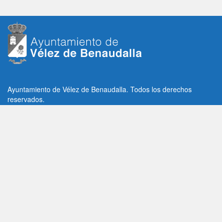
Ayuntamiento de Vélez de Benaudalla. Todos los derechos
reservados.
Plaza de la Constitución, 1, C.P: 18670
Vélez de Benaudalla, Granada (España)
Tlf: +34 958 65 80 11 / +34 958 65 82 36
Fax: +34 958 62 21 26
Email de contacto: contacto@velezdebenaudalla.es
Aviso legal
|
Política de Privacidad
|
Política de cookies
Utilizamos cookies de terceros, analíticas y funcionales.