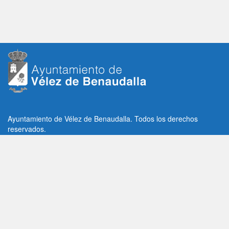
Ayuntamiento de Vélez de Benaudalla. Todos los derechos
reservados.
Plaza de la Constitución, 1, C.P: 18670
Vélez de Benaudalla, Granada (España)
Tlf: +34 958 65 80 11 / +34 958 65 82 36
Fax: +34 958 62 21 26
Email de contacto: contacto@velezdebenaudalla.es
Aviso legal
|
Política de Privacidad
|
Política de cookies