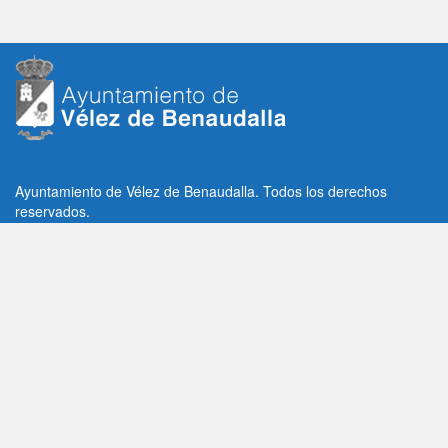
Ayuntamiento de Vélez de Benaudalla. Todos los derechos
reservados.
Plaza de la Constitución, 1, C.P: 18670
Vélez de Benaudalla, Granada (España)
Tlf: +34 958 65 80 11 / +34 958 65 82 36
Fax: +34 958 62 21 26
Email de contacto: contacto@velezdebenaudalla.es
Aviso legal
|
Política de Privacidad
|
Política de cookies
Utilizamos cookies de terceros, analíticas y funcionales.