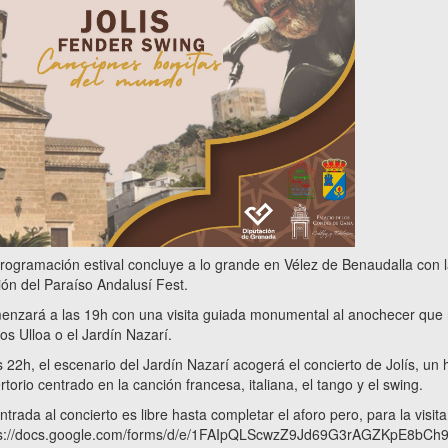
rogramación estival concluye a lo grande en Vélez de Benaudalla con la
ión del Paraíso Andalusí Fest.
nzará a las 19h con una visita guiada monumental al anochecer que re
os Ulloa o el Jardín Nazarí.
s 22h, el escenario del Jardín Nazarí acogerá el concierto de Jolís, un
rtorio centrado en la canción francesa, italiana, el tango y el swing.
ntrada al concierto es libre hasta completar el aforo pero, para la visi
ps://docs.google.com/forms/d/e/1FAIpQLScwzZ9Jd69G3rAGZKpE8bCh