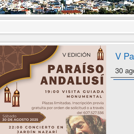
V Pa
30 ag