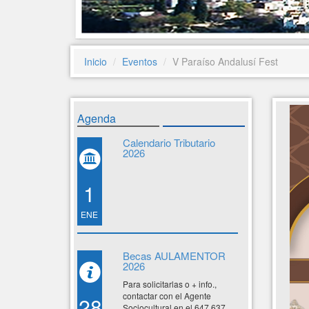
Inicio
Eventos
V Paraíso Andalusí Fest
Agenda
Calendario Tributario
2026
1
ENE
Becas AULAMENTOR
2026
Para solicitarlas o + info.,
contactar con el Agente
28
Sociocultural en el 647 637