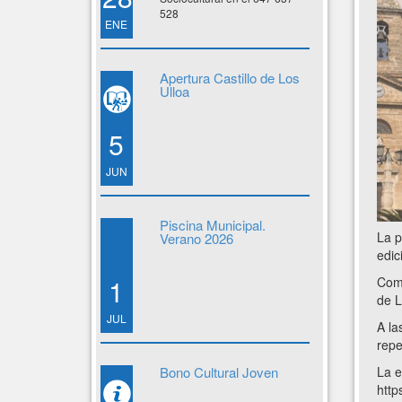
528
ENE
Apertura Castillo de Los
Ulloa
5
JUN
Piscina Municipal.
La p
Verano 2026
edic
1
Come
de L
JUL
A la
repe
La e
Bono Cultural Joven
htt