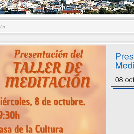
ión
Pres
Medi
08 oc