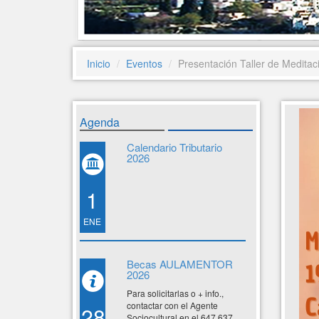
Inicio
Eventos
Presentación Taller de Meditac
Agenda
Calendario Tributario
2026
1
ENE
Becas AULAMENTOR
2026
Para solicitarlas o + info.,
contactar con el Agente
28
Sociocultural en el 647 637