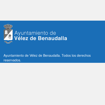
Ayuntamiento de Vélez de Benaudalla. Todos los derechos
reservados.
Plaza de la Constitución, 1, C.P: 18670
Vélez de Benaudalla, Granada (España)
Tlf: +34 958 65 80 11 / +34 958 65 82 36
Fax: +34 958 62 21 26
Email de contacto: contacto@velezdebenaudalla.es
Aviso legal
|
Política de Privacidad
|
Política de cookies