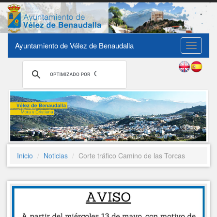
Ayuntamiento de Vélez de Benaudalla
Toggle
navigati
Inicio
Noticias
Corte tráfico Camino de las Torcas