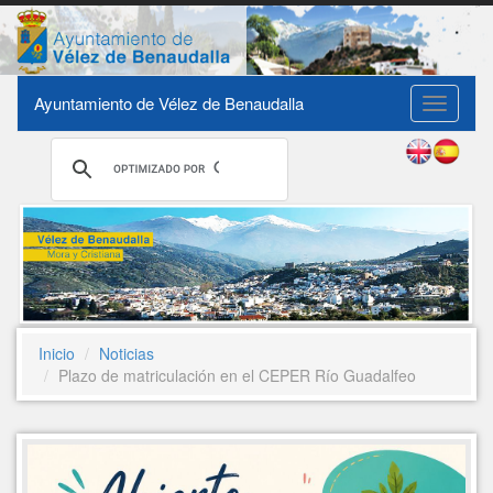
Ayuntamiento de Vélez de Benaudalla
Toggle
navigati
Inicio
Noticias
Plazo de matriculación en el CEPER Río Guadalfeo