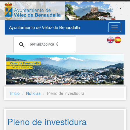
Ayuntamiento de Vélez de Benaudalla
Toggle
navigati
Inicio
Noticias
Pleno de investidura
Pleno de investidura