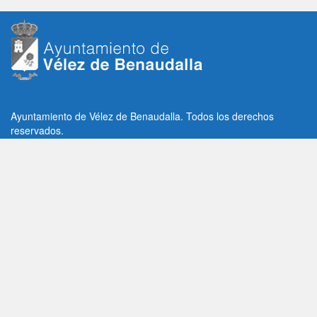
Ayuntamiento de Vélez de Benaudalla. Todos los derechos
reservados.
Plaza de la Constitución, 1, C.P: 18670
Vélez de Benaudalla, Granada (España)
Tlf: +34 958 65 80 11 / +34 958 65 82 36
Fax: +34 958 62 21 26
Email de contacto: contacto@velezdebenaudalla.es
Aviso legal
|
Política de Privacidad
|
Política de cookies
Utilizamos cookies de terceros, analíticas y funcionales.
Puedes aceptar todas las cookies pulsando el botón "Aceptar" o