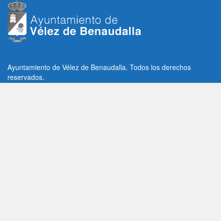
Ayuntamiento de Vélez de Benaudalla. Todos los derechos
reservados.
Plaza de la Constitución, 1, C.P: 18670
Vélez de Benaudalla, Granada (España)
Tlf: +34 958 65 80 11 / +34 958 65 82 36
Fax: +34 958 62 21 26
Email de contacto: contacto@velezdebenaudalla.es
Aviso legal
|
Política de Privacidad
|
Política de cookies
Utilizamos cookies de terceros, analíticas y funcionales.
Puedes aceptar todas las cookies pulsando el botón "Aceptar" o
saber más sobre ellas
AQUI