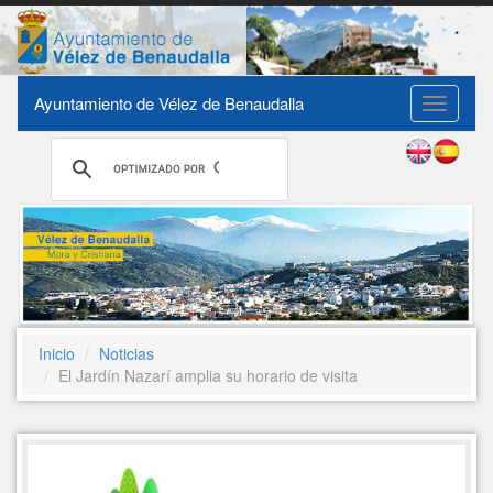
Ayuntamiento de Vélez de Benaudalla
Toggle
navigati
Inicio
Noticias
El Jardín Nazarí amplia su horario de visita