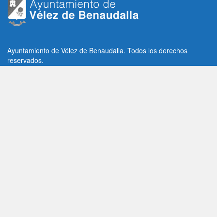
Ayuntamiento de Vélez de Benaudalla. Todos los derechos
reservados.
Plaza de la Constitución, 1, C.P: 18670
Vélez de Benaudalla, Granada (España)
Tlf: +34 958 65 80 11 / +34 958 65 82 36
Fax: +34 958 62 21 26
Email de contacto: contacto@velezdebenaudalla.es
Aviso legal
|
Política de Privacidad
|
Política de cookies
Utilizamos cookies de terceros, analíticas y funcionales.
Puedes aceptar todas las cookies pulsando el botón "Aceptar" o
saber más sobre ellas
AQUI
Aceptar