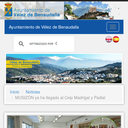
Ayuntamiento de Vélez de Benaudalla
Toggle
navigati
Inicio
Noticias
MUSIZÓN ya ha llegado al Ceip Madrigal y Padial