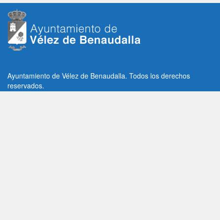
Ayuntamiento de Vélez de Benaudalla. Todos los derechos
reservados.
Plaza de la Constitución, 1, C.P: 18670
Vélez de Benaudalla, Granada (España)
Tlf: +34 958 65 80 11 / +34 958 65 82 36
Fax: +34 958 62 21 26
Email de contacto: contacto@velezdebenaudalla.es
Aviso legal
|
Política de Privacidad
|
Política de cookies
Utilizamos cookies de terceros, analíticas y funcionales.
Puedes aceptar todas las cookies pulsando el botón "Aceptar" o