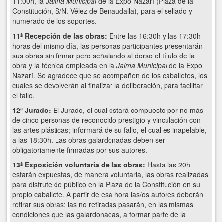
11:00h, la
Jaima Municipal
de la Expo Nazarí (Plaza de la
Constitución, S/N. Vélez de Benaudalla), para el sellado y
numerado de los soportes.
11ª Recepción de las obras:
Entre las 16:30h y las 17:30h
horas del mismo día, las personas participantes presentarán
sus obras sin firmar pero señalando al dorso el título de la
obra y la técnica empleada en la
Jaima Municipal
de la Expo
Nazarí. Se agradece que se acompañen de los caballetes, los
cuales se devolverán al finalizar la deliberación, para facilitar
el fallo.
12ª Jurado:
El Jurado, el cual estará compuesto por no más
de cinco personas de reconocido prestigio y vinculación con
las artes plásticas; informará de su fallo, el cual es inapelable,
a las 18:30h. Las obras galardonadas deben ser
obligatoriamente firmadas por sus autores.
13ª Exposición voluntaria de las obras:
Hasta las 20h
estarán expuestas, de manera voluntaria, las obras realizadas
para disfrute de público en la Plaza de la Constitución en su
propio caballete. A partir de esa hora las/os autores deberán
retirar sus obras; las no retiradas pasarán, en las mismas
condiciones que las galardonadas, a formar parte de la