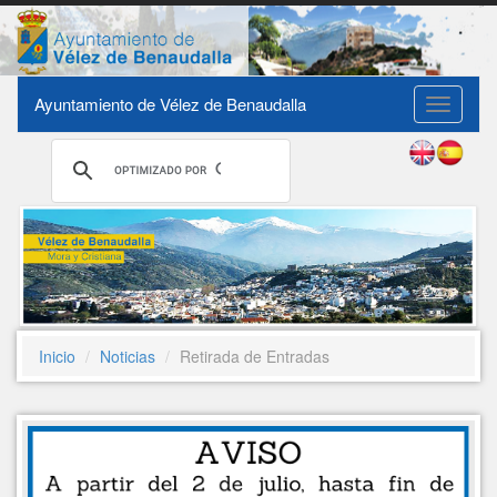
Ayuntamiento de Vélez de Benaudalla
Toggle
navigati
Inicio
Noticias
Retirada de Entradas