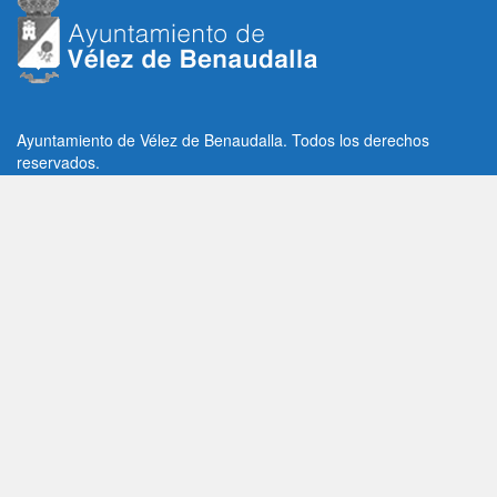
Ayuntamiento de Vélez de Benaudalla. Todos los derechos
reservados.
Plaza de la Constitución, 1, C.P: 18670
Vélez de Benaudalla, Granada (España)
Tlf: +34 958 65 80 11 / +34 958 65 82 36
Fax: +34 958 62 21 26
Email de contacto: contacto@velezdebenaudalla.es
Aviso legal
|
Política de Privacidad
|
Política de cookies
Utilizamos cookies de terceros, analíticas y funcionales.
Puedes aceptar todas las cookies pulsando el botón "Aceptar" o
saber más sobre ellas
AQUI