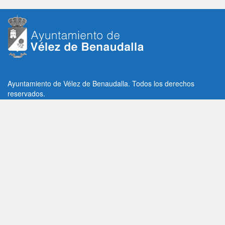
Ayuntamiento de Vélez de Benaudalla. Todos los derechos
reservados.
Plaza de la Constitución, 1, C.P: 18670
Vélez de Benaudalla, Granada (España)
Tlf: +34 958 65 80 11 / +34 958 65 82 36
Fax: +34 958 62 21 26
Email de contacto: contacto@velezdebenaudalla.es
Aviso legal
|
Política de Privacidad
|
Política de cookies
Utilizamos cookies de terceros, analíticas y funcionales.
Puedes aceptar todas las cookies pulsando el botón "Aceptar" o