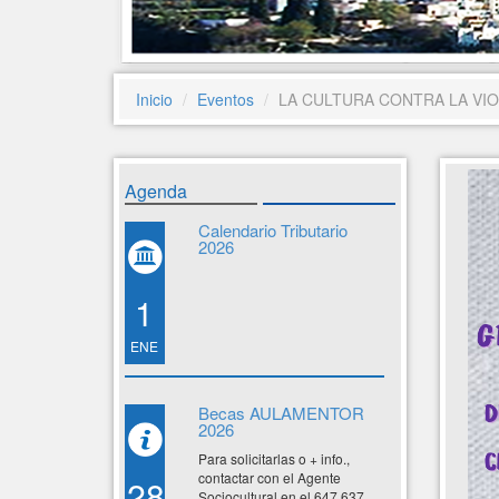
Inicio
Eventos
LA CULTURA CONTRA LA VI
Agenda
Calendario Tributario
2026
1
ENE
Becas AULAMENTOR
2026
Para solicitarlas o + info.,
contactar con el Agente
28
Sociocultural en el 647 637