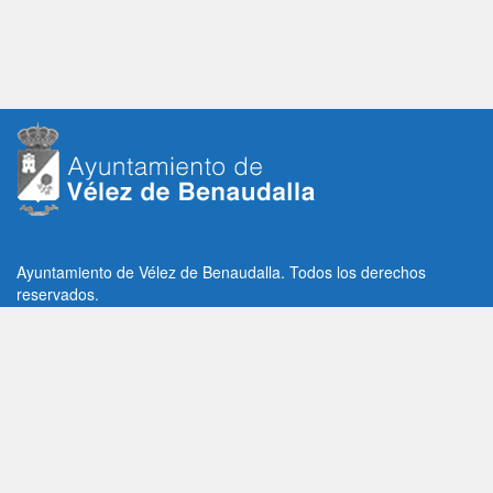
Ayuntamiento de Vélez de Benaudalla. Todos los derechos
reservados.
Plaza de la Constitución, 1, C.P: 18670
Vélez de Benaudalla, Granada (España)
Tlf: +34 958 65 80 11 / +34 958 65 82 36
Fax: +34 958 62 21 26
Email de contacto: contacto@velezdebenaudalla.es
Aviso legal
|
Política de Privacidad
|
Política de cookies