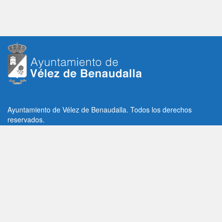
Ayuntamiento de Vélez de Benaudalla. Todos los derechos
reservados.
Plaza de la Constitución, 1, C.P: 18670
Vélez de Benaudalla, Granada (España)
Tlf: +34 958 65 80 11 / +34 958 65 82 36
Fax: +34 958 62 21 26
Email de contacto: contacto@velezdebenaudalla.es
Aviso legal
|
Política de Privacidad
|
Política de cookies