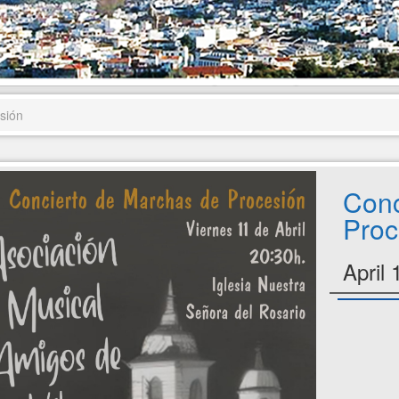
sión
Conc
Proc
April 