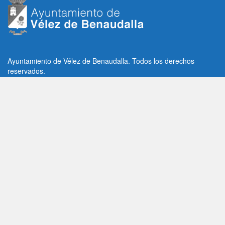
Ayuntamiento de Vélez de Benaudalla. Todos los derechos
reservados.
Plaza de la Constitución, 1, C.P: 18670
Vélez de Benaudalla, Granada (España)
Tlf: +34 958 65 80 11 / +34 958 65 82 36
Fax: +34 958 62 21 26
Email de contacto: contacto@velezdebenaudalla.es
Aviso legal
|
Política de Privacidad
|
Política de cookies
Utilizamos cookies de terceros, analíticas y funcionales.
Puedes aceptar todas las cookies pulsando el botón "Aceptar" o
saber más sobre ellas
AQUI