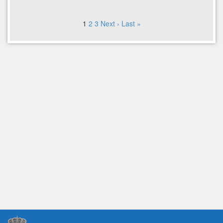
1
2
3
Next ›
Last »