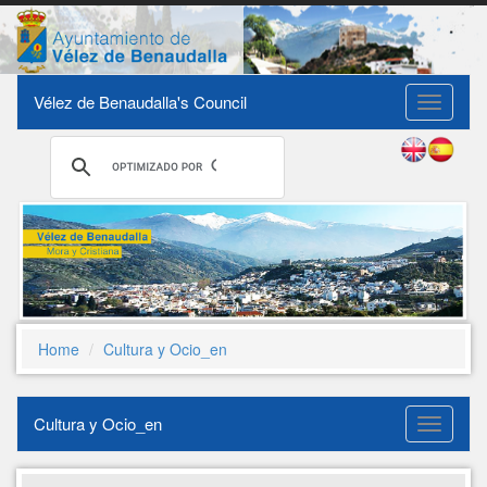
Vélez de Benaudalla's Council
Toggle
navigati
Home
Cultura y Ocio_en
Cultura y Ocio_en
Cultura
y
Ocio_en