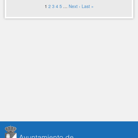
1
2
3
4
5
…
Next ›
Last »