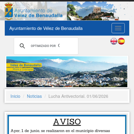
Ayuntamiento de Vélez de Benaudalla
Toggle
navigati
Inicio
Noticias
Lucha Antivectorial. 01/06/2026