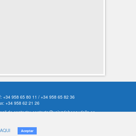
f: +34 958 65 80 11 / +34 958 65 82 36
ax: +34 958 62 21 26
ail de contacto: contacto@velezdebenaudalla.es
iso legal
|
Política de Privacidad
|
Política de cookies
AQUI
Aceptar