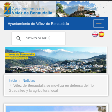
Ayuntamiento de Vélez de Benaudalla
Toggle
navigati
Inicio
Noticias
Vélez de Benaudalla se moviliza en defensa del río
Guadalfeo y la agricultura local