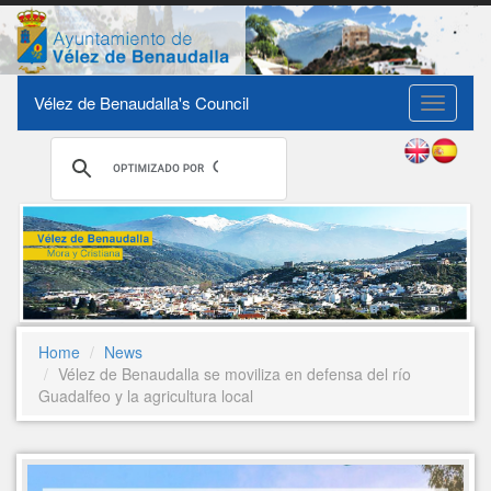
Vélez de Benaudalla's Council
Toggle
navigati
Home
News
Vélez de Benaudalla se moviliza en defensa del río
Guadalfeo y la agricultura local