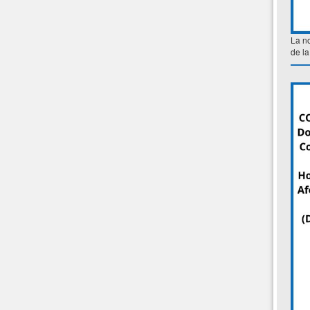
La no
de la