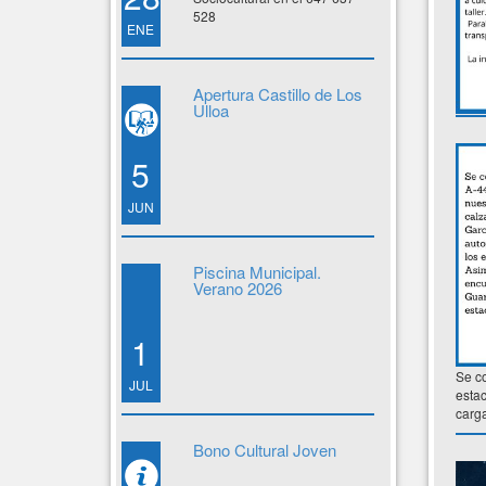
528
ENE
Apertura Castillo de Los
Ulloa
5
JUN
Piscina Municipal.
Verano 2026
1
Se co
JUL
estac
carga
Bono Cultural Joven