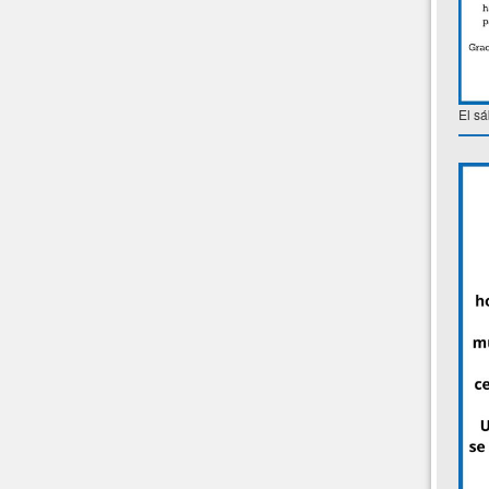
El sá