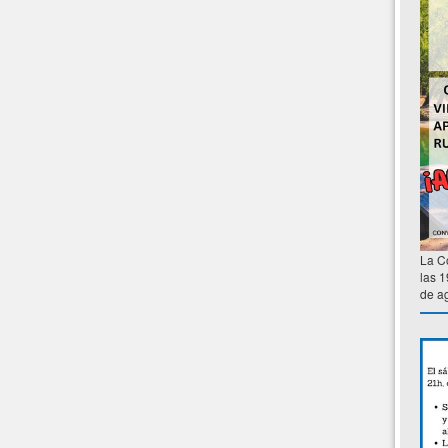
La C
las 1
de ag